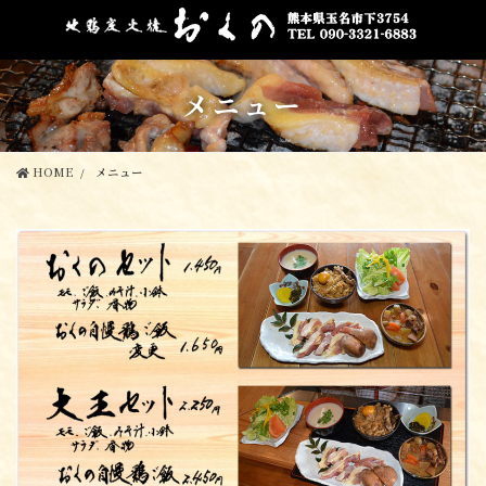
コ
ナ
ン
ビ
テ
ゲ
ン
ー
メニュー
ツ
シ
に
ョ
移
ン
動
に
HOME
メニュー
移
動