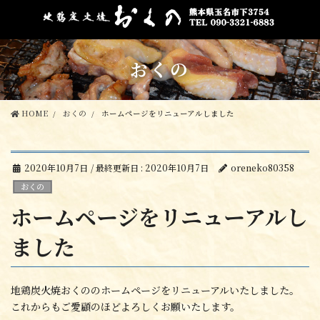
コ
ナ
ン
ビ
テ
ゲ
ン
ー
おくの
ツ
シ
に
ョ
移
ン
動
に
HOME
おくの
ホームページをリニューアルしました
移
動
2020年10月7日
/ 最終更新日 :
2020年10月7日
oreneko80358
おくの
ホームページをリニューアルし
ました
地鶏炭火焼おくののホームページをリニューアルいたしました。
これからもご愛顧のほどよろしくお願いたします。